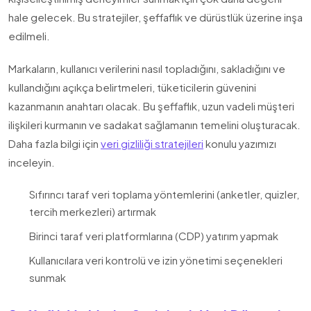
hale gelecek. Bu stratejiler, şeffaflık ve dürüstlük üzerine inşa
edilmeli.
Markaların, kullanıcı verilerini nasıl topladığını, sakladığını ve
kullandığını açıkça belirtmeleri, tüketicilerin güvenini
kazanmanın anahtarı olacak. Bu şeffaflık, uzun vadeli müşteri
ilişkileri kurmanın ve sadakat sağlamanın temelini oluşturacak.
Daha fazla bilgi için
veri gizliliği stratejileri
konulu yazımızı
inceleyin.
Sıfırıncı taraf veri toplama yöntemlerini (anketler, quizler,
tercih merkezleri) artırmak
Birinci taraf veri platformlarına (CDP) yatırım yapmak
Kullanıcılara veri kontrolü ve izin yönetimi seçenekleri
sunmak