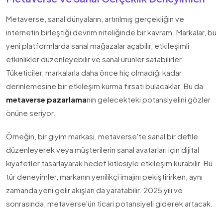
Metaverse, sanal dünyaların, artırılmış gerçekliğin ve
internetin birleştiği devrim niteliğinde bir kavram. Markalar, bu
yeni platformlarda sanal mağazalar açabilir, etkileşimli
etkinlikler düzenleyebilir ve sanal ürünler satabilirler.
Tüketiciler, markalarla daha önce hiç olmadığı kadar
derinlemesine bir etkileşim kurma fırsatı bulacaklar. Bu da
metaverse pazarlama
nın gelecekteki potansiyelini gözler
önüne seriyor.
Örneğin, bir giyim markası, metaverse'te sanal bir defile
düzenleyerek veya müşterilerin sanal avatarları için dijital
kıyafetler tasarlayarak hedef kitlesiyle etkileşim kurabilir. Bu
tür deneyimler, markanın yenilikçi imajını pekiştirirken, aynı
zamanda yeni gelir akışları da yaratabilir. 2025 yılı ve
sonrasında, metaverse'ün ticari potansiyeli giderek artacak.