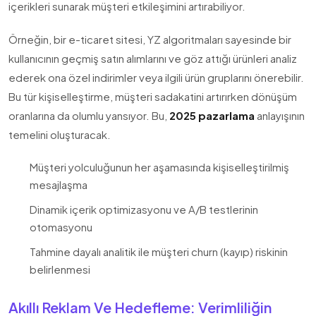
içerikleri sunarak müşteri etkileşimini artırabiliyor.
Örneğin, bir e-ticaret sitesi, YZ algoritmaları sayesinde bir
kullanıcının geçmiş satın alımlarını ve göz attığı ürünleri analiz
ederek ona özel indirimler veya ilgili ürün gruplarını önerebilir.
Bu tür kişiselleştirme, müşteri sadakatini artırırken dönüşüm
oranlarına da olumlu yansıyor. Bu,
2025 pazarlama
anlayışının
temelini oluşturacak.
Müşteri yolculuğunun her aşamasında kişiselleştirilmiş
mesajlaşma
Dinamik içerik optimizasyonu ve A/B testlerinin
otomasyonu
Tahmine dayalı analitik ile müşteri churn (kayıp) riskinin
belirlenmesi
Akıllı Reklam Ve Hedefleme: Verimliliğin