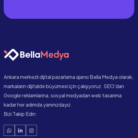
Ankara merkezli dijital pazarlama ajansı Bella Medya olarak,
markaların dijitalde büyümesi için çalışıyoruz. SEO'dan
Google reklamlarına, sosyal medyadan web tasarıma
kadar her adımda yanınızdayız.
Bizi Takip Edin: