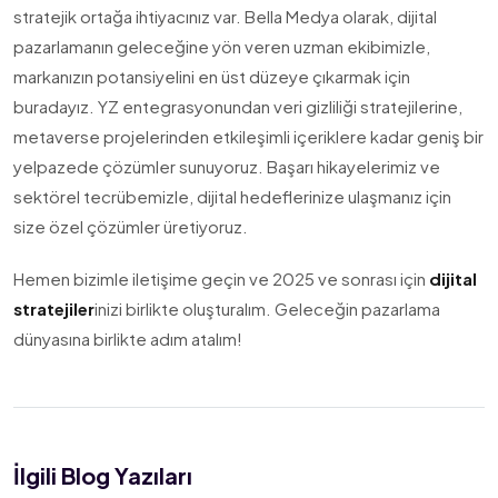
stratejik ortağa ihtiyacınız var. Bella Medya olarak, dijital
pazarlamanın geleceğine yön veren uzman ekibimizle,
markanızın potansiyelini en üst düzeye çıkarmak için
buradayız. YZ entegrasyonundan veri gizliliği stratejilerine,
metaverse projelerinden etkileşimli içeriklere kadar geniş bir
yelpazede çözümler sunuyoruz. Başarı hikayelerimiz ve
sektörel tecrübemizle, dijital hedeflerinize ulaşmanız için
size özel çözümler üretiyoruz.
Hemen bizimle iletişime geçin ve 2025 ve sonrası için
dijital
stratejiler
inizi birlikte oluşturalım. Geleceğin pazarlama
dünyasına birlikte adım atalım!
İlgili Blog Yazıları