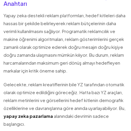
Anahtarı
Yapay zeka destekli reklam platformları, hedef kitleleri daha
hassas bir şekilde belirleyerek reklam bütçelerinin daha
verimli kullanılmasını sağlıyor. Programatik reklamcılık ve
makine öğrenimi algoritmaları, reklam gösterimlerini gerçek
zamanlı olarak optimize ederek doğru mesajın doğru kişiye
doğru zamanda ulaşmasını mümkün kılıyor. Bu durum, reklam
harcamalarından maksimum geri dönüş almayı hedefleyen
markalar için kritik öneme sahip.
Gelecekte, reklam kreatiflerinin bile YZ tarafından otomatik
olarak optimize edildiğini göreceğiz. Hatta bazı YZ araçları,
reklam metinlerini ve görsellerini hedef kitlenin demografik
özelliklerine ve davranışlarına göre anında uyarlayabiliyor. Bu,
yapay zeka pazarlama
alanındaki devrimin sadece
başlangıcı.