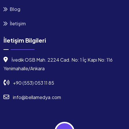
Blog
İletişim
İletişim Bilgileri
İvedik OSB Mah. 2224 Cad. No: 1 İç Kapı No: 116
Yenimahalle/Ankara
+90 (553) 053 11 85
info@bellamedya.com