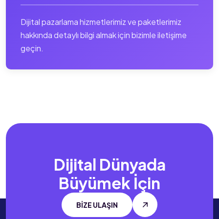
Dijital pazarlama hizmetlerimiz ve paketlerimiz
hakkında detaylı bilgi almak için bizimle iletişime
geçin.
Dijital Dünyada
Büyümek İçin
BİZE ULAŞIN