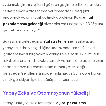
uydurmak için stratejilerini gözden geçirmeleri bir zorunluluk
haline geliyor. Artık sadece var olmak değil, değişimi
öngörmek ve ona liderlik etmek gerekiyor. Peki,
dijital
pazarlamanın geleceği
bize neler vaat ediyor ve 2025 yılına
gerçekten hazır mıyız?
Bu yazı, sizi geleceğin
dijital stratejileri
ne hazırlayacak,
yapay zekadan veri gizliliğine, metaverse’ten sürükleyici
içeriklere kadar birçok kritik konuyu ele alacak. Günümüzün
rekabetçi ortamında ayakta kalmak ve hatta öne geçmek için
sadece mevcut trendleri takip etmek yeterli değil;
geleceğin trendlerini şimdiden anlamak ve buna göre konum
almak gerekiyor. İşte bu dönüşümün ana hatları.
Yapay Zeka Ve Otomasyonun Yükselişi
Yapay Zeka (YZ) ve otomasyon,
dijital pazarlama