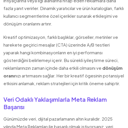
ihtiyaçlarına veya ilgi alanlarına hitap eden reklamlara daha
fazla yanıt verirler. Dinamik yaratıcılar ve ürün katalogları, farklı
kullanıcı segmentlerine özel içerikler sunarak etkileşimi ve
dönüşüm oranlarını artırır.
Kreatif optimizasyon, farklı başlıklar, görseller, metinler ve
harekete geçirici mesajlar (CTA) üzerinde A/B testleri
yaparak hangi kombinasyonların en iyi performansı
gösterdiğini belirlemeyi içerir. Bu sürekli iyileştirme süreci,
reklamlarınızın zaman içinde daha etkili olmasını ve
dönüşüm
oranı
nızı artırmasını sağlar. Her bir kreatif ögesinin potansiyel
etkisini anlamak, reklam stratejileri için kritik öneme sahiptir.
Veri Odaklı Yaklaşımlarla Meta Reklam
Başarısı
Günümüzde veri, dijital pazarlamanın altın kuralıdır. 2025
yılında Meta Reklamları ile başarılı olmak istiyorsanız, veri