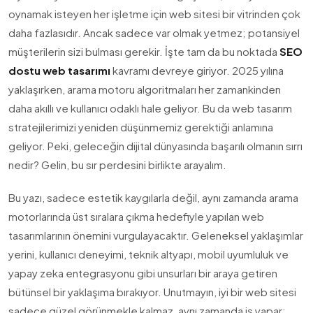
oynamak isteyen her işletme için web sitesi bir vitrinden çok
daha fazlasıdır. Ancak sadece var olmak yetmez; potansiyel
müşterilerin sizi bulması gerekir. İşte tam da bu noktada
SEO
dostu web tasarımı
kavramı devreye giriyor. 2025 yılına
yaklaşırken, arama motoru algoritmaları her zamankinden
daha akıllı ve kullanıcı odaklı hale geliyor. Bu da web tasarım
stratejilerimizi yeniden düşünmemiz gerektiği anlamına
geliyor. Peki, geleceğin dijital dünyasında başarılı olmanın sırrı
nedir? Gelin, bu sır perdesini birlikte arayalım.
Bu yazı, sadece estetik kaygılarla değil, aynı zamanda arama
motorlarında üst sıralara çıkma hedefiyle yapılan web
tasarımlarının önemini vurgulayacaktır. Geleneksel yaklaşımlar
yerini, kullanıcı deneyimi, teknik altyapı, mobil uyumluluk ve
yapay zeka entegrasyonu gibi unsurları bir araya getiren
bütünsel bir yaklaşıma bırakıyor. Unutmayın, iyi bir web sitesi
sadece güzel görünmekle kalmaz, aynı zamanda iş yapar;