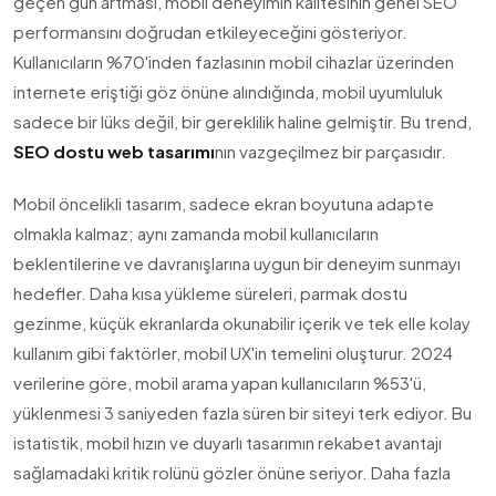
geçen gün artması, mobil deneyimin kalitesinin genel SEO
performansını doğrudan etkileyeceğini gösteriyor.
Kullanıcıların %70'inden fazlasının mobil cihazlar üzerinden
internete eriştiği göz önüne alındığında, mobil uyumluluk
sadece bir lüks değil, bir gereklilik haline gelmiştir. Bu trend,
SEO dostu web tasarımı
nın vazgeçilmez bir parçasıdır.
Mobil öncelikli tasarım, sadece ekran boyutuna adapte
olmakla kalmaz; aynı zamanda mobil kullanıcıların
beklentilerine ve davranışlarına uygun bir deneyim sunmayı
hedefler. Daha kısa yükleme süreleri, parmak dostu
gezinme, küçük ekranlarda okunabilir içerik ve tek elle kolay
kullanım gibi faktörler, mobil UX'in temelini oluşturur. 2024
verilerine göre, mobil arama yapan kullanıcıların %53'ü,
yüklenmesi 3 saniyeden fazla süren bir siteyi terk ediyor. Bu
istatistik, mobil hızın ve duyarlı tasarımın rekabet avantajı
sağlamadaki kritik rolünü gözler önüne seriyor. Daha fazla