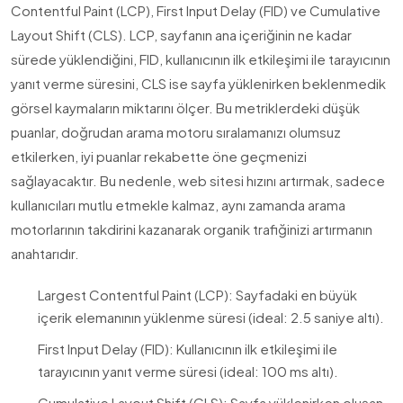
Contentful Paint (LCP), First Input Delay (FID) ve Cumulative
Layout Shift (CLS). LCP, sayfanın ana içeriğinin ne kadar
sürede yüklendiğini, FID, kullanıcının ilk etkileşimi ile tarayıcının
yanıt verme süresini, CLS ise sayfa yüklenirken beklenmedik
görsel kaymaların miktarını ölçer. Bu metriklerdeki düşük
puanlar, doğrudan arama motoru sıralamanızı olumsuz
etkilerken, iyi puanlar rekabette öne geçmenizi
sağlayacaktır. Bu nedenle, web sitesi hızını artırmak, sadece
kullanıcıları mutlu etmekle kalmaz, aynı zamanda arama
motorlarının takdirini kazanarak organik trafiğinizi artırmanın
anahtarıdır.
Largest Contentful Paint (LCP): Sayfadaki en büyük
içerik elemanının yüklenme süresi (ideal: 2.5 saniye altı).
First Input Delay (FID): Kullanıcının ilk etkileşimi ile
tarayıcının yanıt verme süresi (ideal: 100 ms altı).
Cumulative Layout Shift (CLS): Sayfa yüklenirken oluşan