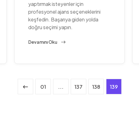
yaptırmak isteyenler için
profesyonel ajans seçeneklerini
keşfedin. Başarıya giden yolda
doğru seçimi yapın.
Devamını Oku
01
...
137
138
139