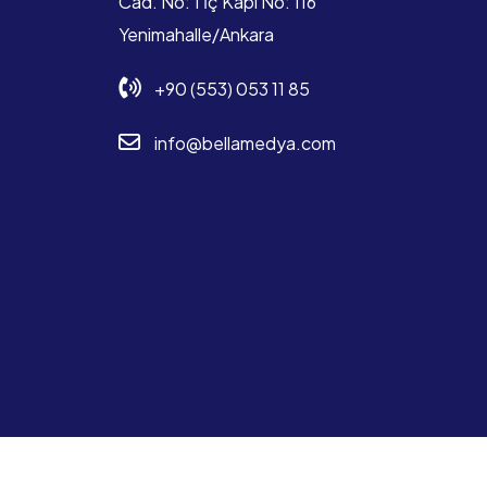
Cad. No: 1 İç Kapı No: 116
Yenimahalle/Ankara
+90 (553) 053 11 85
info@bellamedya.com